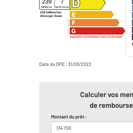
239
7
2
2
kWh/m
.an
kg CO
/m
.an
2
239 kWh/m²/an
d'énergie finale
logement extrêmement peu performant
Date du DPE : 31/03/2022
Calculer vos men
de rembours
Montant du prêt :