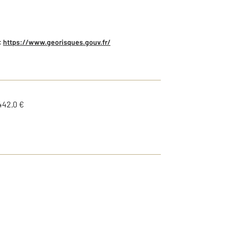
:
https://www.georisques.gouv.fr/
442,0 €