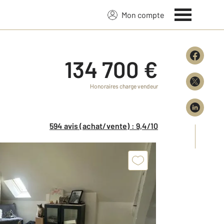
Mon compte
134 700 €
Honoraires charge vendeur
594 avis (achat/vente) : 9,4/10