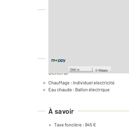
Vue globale
2
Surface totale : 30,0 m
Type d'appartement : T2
Nombre de pièces : 2
[Voir le détail]
Équipements
500 m
©
Mappy
Général
Chauffage : Individuel electricité
Eau chaude : Ballon électrique
À savoir
Taxe foncière : 945 €