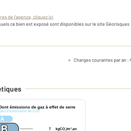
es de l'agence, cliquez ici
uels ce bien est exposé sont disponibles sur le site Géorisques 
Charges courantes par an : 
étiques
Dont émissions de gaz à effet de serre
peu d'émissions de CO2
7
kgCO
/m
.an
2
2