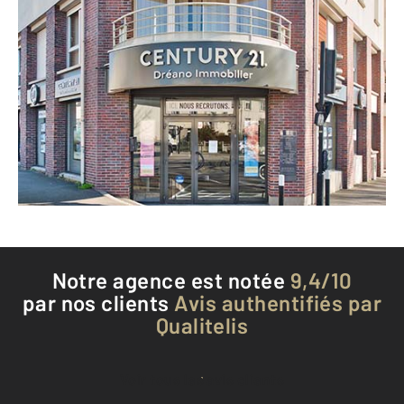
CENTURY 21 Dréano Immobilier
347 rue de Nantes
ST JACQUES DE LA LANDE - 35136
Envoyer un message
Téléphoner à l'agence
Notre agence est notée
9,4/10
par nos clients
Avis authentifiés par
Qualitelis
Voir tous les avis clients