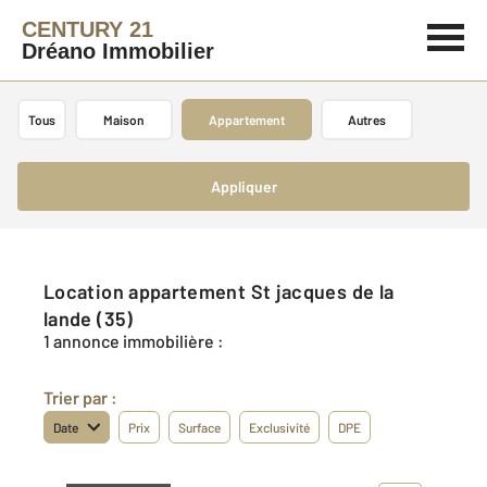
CENTURY 21
Dréano Immobilier
Tous
Maison
Appartement
Autres
Appliquer
Location appartement St jacques de la
lande (35)
1 annonce immobilière :
Trier par :
Date
Prix
Surface
Exclusivité
DPE