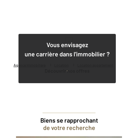
1
Vous envisagez
une carrière dans l'immobilier ?
Agence immobilière
Location
Location appartement
Découvrir nos offres
Biens se rapprochant
de votre recherche